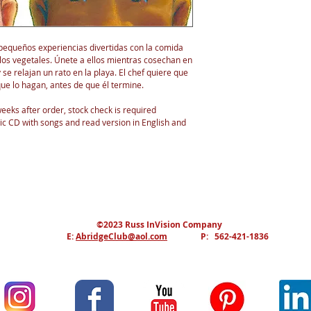
 pequeños experiencias divertidas con la comida
 los vegetales. Únete a ellos mientras cosechan en
 se relajan un rato en la playa. El chef quiere que
ue lo hagan, antes de que él termine.
eeks after order, stock check is required
 CD with songs and read version in English and
©2023 Russ InVision Company
E:
AbridgeClub@aol.com
P: 562-421-1836